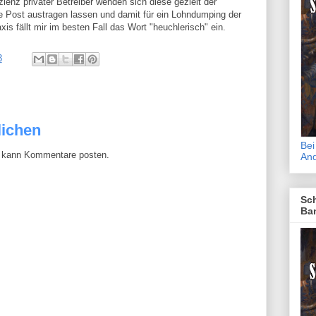
izienz privater Betreiber wenden sich diese gezielt der
die Post austragen lassen und damit für ein Lohndumping der
is fällt mir im besten Fall das Wort "heuchlerisch" ein.
3
lichen
Bei
gs kann Kommentare posten.
An
Sch
Ba