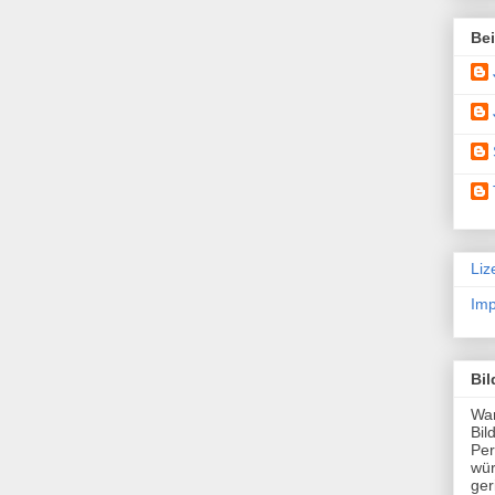
Be
Liz
Im
Bi
Wan
Bil
Per
wü
ger