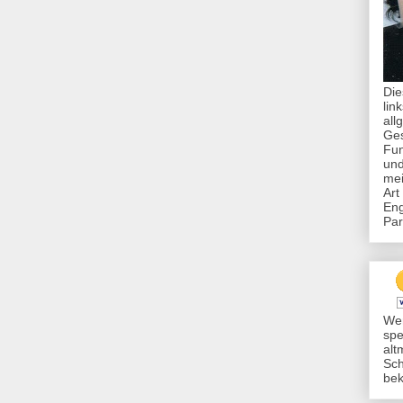
Die
lin
all
Ges
Fun
und
mei
Art
Eng
Par
Wer
spe
alt
Sch
bek