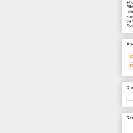
erw
Bil
bit
kei
tre
Sys
Ab
Di
Re