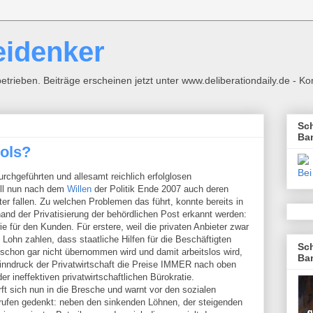
eidenker
betrieben. Beiträge erscheinen jetzt unter www.deliberationdaily.de - 
Sch
Ba
ols?
Bei
rchgeführten und allesamt reichlich erfolglosen
oll nun nach dem
Willen
der Politik Ende 2007 auch deren
er fallen. Zu welchen Problemen das führt, konnte bereits in
and der Privatisierung der behördlichen Post erkannt werden:
 für den Kunden. Für erstere, weil die privaten Anbieter zwar
Lohn zahlen, dass staatliche Hilfen für die Beschäftigten
Sch
l schon gar nicht übernommen wird und damit arbeitslos wird,
Ba
winndruck der Privatwirtschaft die Preise IMMER nach oben
er ineffektiven privatwirtschaftlichen Bürokratie.
t sich nun in die Bresche und warnt vor den sozialen
urufen gedenkt: neben den sinkenden Löhnen, der steigenden