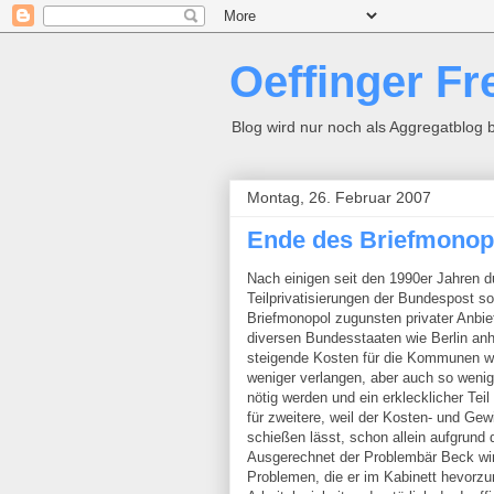
Oeffinger Fr
Blog wird nur noch als Aggregatblog 
Montag, 26. Februar 2007
Ende des Briefmonop
Nach einigen seit den 1990er Jahren du
Teilprivatisierungen der Bundespost s
Briefmonopol zugunsten privater Anbiet
diversen Bundesstaaten wie Berlin anh
steigende Kosten für die Kommunen wie
weniger verlangen, aber auch so wenig 
nötig werden und ein erklecklicher Tei
für zweitere, weil der Kosten- und Ge
schießen lässt, schon allein aufgrund d
Ausgerechnet der Problembär Beck wirf
Problemen, die er im Kabinett hevorz