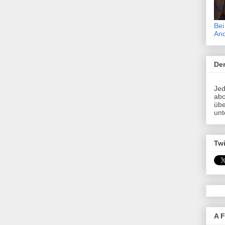
Bei
An
Der
Jed
abo
übe
unt
Twi
A F